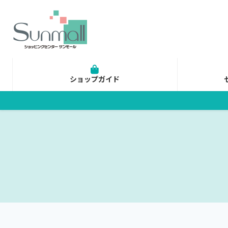
コ
ナ
ン
ビ
テ
ゲ
ン
ー
ツ
シ
へ
ョ
ショップガイド
ス
ン
キ
に
ッ
移
プ
動