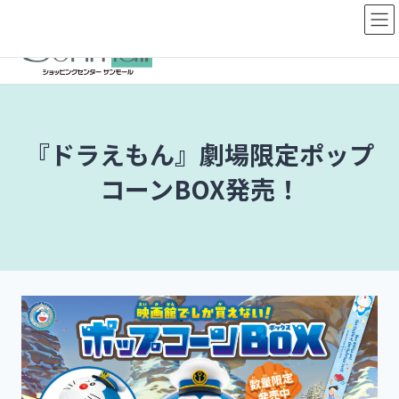
コ
ナ
ン
ビ
テ
ゲ
ン
ー
ツ
シ
へ
ョ
ス
ン
『ドラえもん』劇場限定ポップ
キ
に
ッ
移
コーンBOX発売！
プ
動